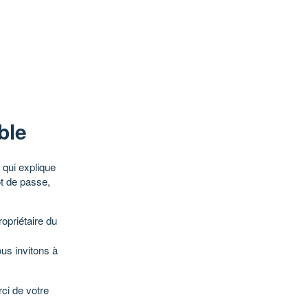
ble
qui explique
ot de passe,
opriétaire du
ous invitons à
ci de votre