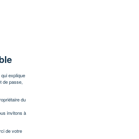
ble
qui explique
ot de passe,
opriétaire du
ous invitons à
ci de votre