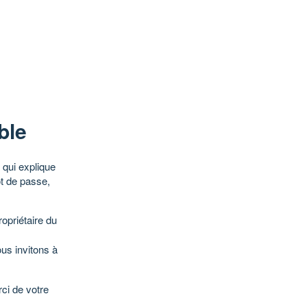
ble
qui explique
ot de passe,
opriétaire du
ous invitons à
ci de votre