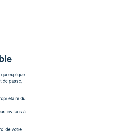
ble
qui explique
ot de passe,
opriétaire du
ous invitons à
ci de votre