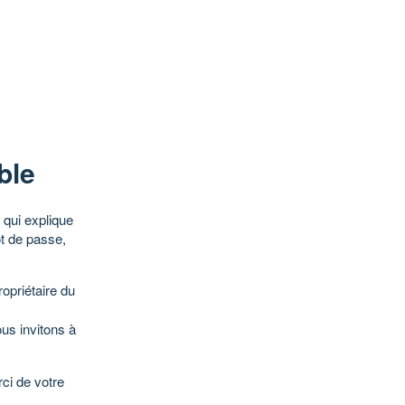
ble
qui explique
ot de passe,
opriétaire du
ous invitons à
ci de votre