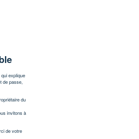
ble
qui explique
ot de passe,
opriétaire du
ous invitons à
ci de votre