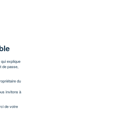
ble
qui explique
ot de passe,
opriétaire du
ous invitons à
ci de votre