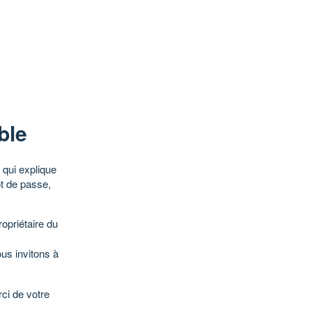
ble
qui explique
ot de passe,
opriétaire du
ous invitons à
ci de votre