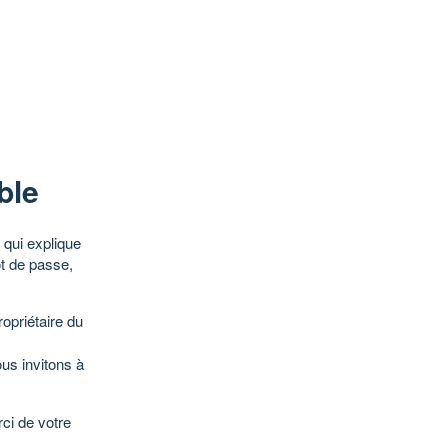
ble
qui explique
ot de passe,
opriétaire du
ous invitons à
ci de votre