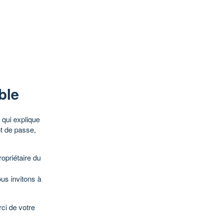
ble
qui explique
ot de passe,
opriétaire du
ous invitons à
ci de votre