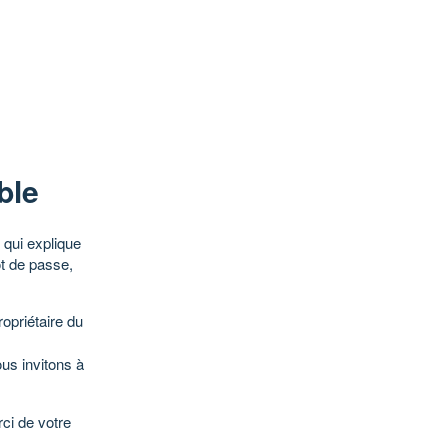
ble
qui explique
ot de passe,
opriétaire du
ous invitons à
ci de votre