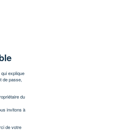
ble
qui explique
ot de passe,
opriétaire du
ous invitons à
ci de votre