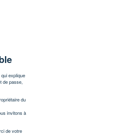
ble
qui explique
ot de passe,
opriétaire du
ous invitons à
ci de votre