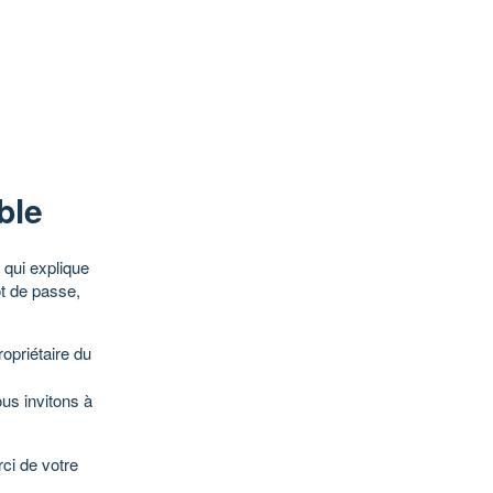
ble
qui explique
ot de passe,
opriétaire du
ous invitons à
ci de votre