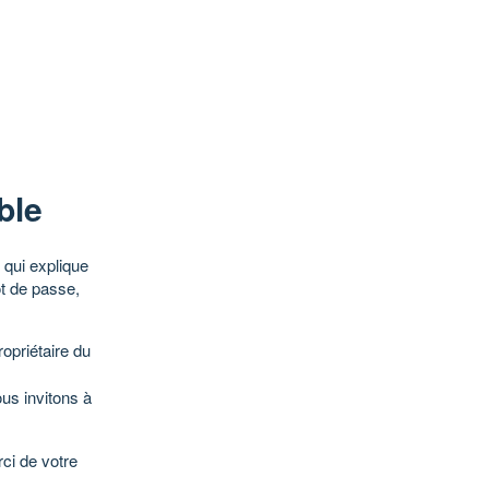
ble
qui explique
ot de passe,
opriétaire du
ous invitons à
ci de votre