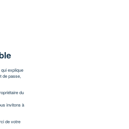
ble
qui explique
ot de passe,
opriétaire du
ous invitons à
ci de votre