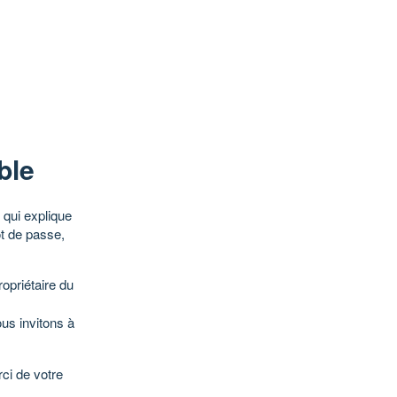
ble
qui explique
ot de passe,
opriétaire du
ous invitons à
ci de votre