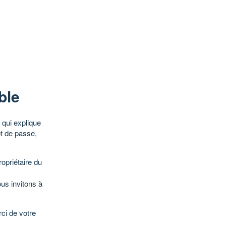
ble
qui explique
ot de passe,
opriétaire du
ous invitons à
ci de votre