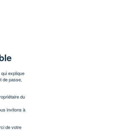
ble
qui explique
ot de passe,
opriétaire du
ous invitons à
ci de votre