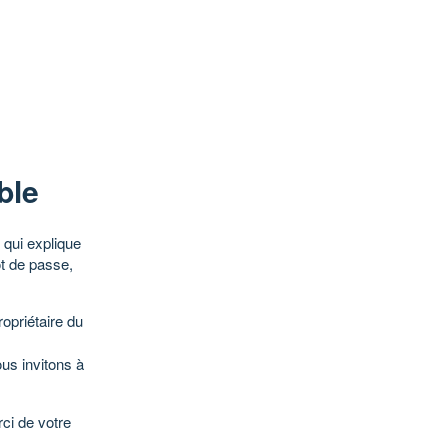
ble
qui explique
ot de passe,
opriétaire du
ous invitons à
ci de votre