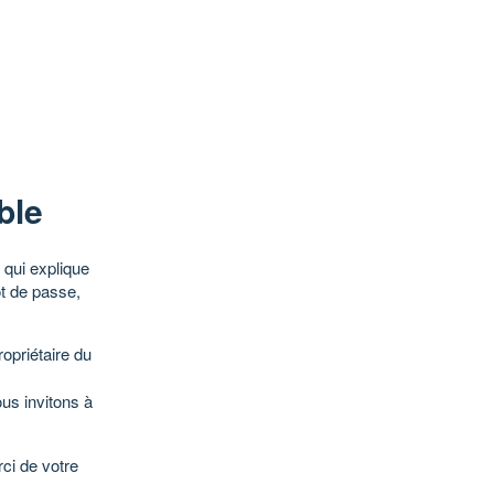
ble
qui explique
ot de passe,
opriétaire du
ous invitons à
ci de votre