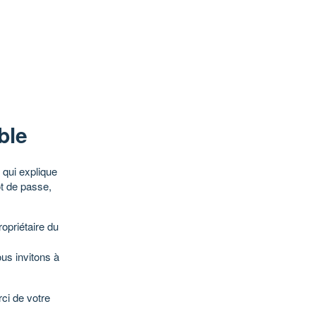
ble
qui explique
ot de passe,
opriétaire du
ous invitons à
ci de votre