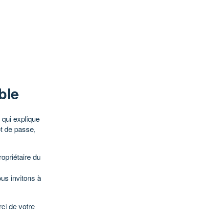
ble
qui explique
ot de passe,
opriétaire du
ous invitons à
ci de votre