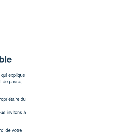
ble
qui explique
ot de passe,
opriétaire du
ous invitons à
ci de votre