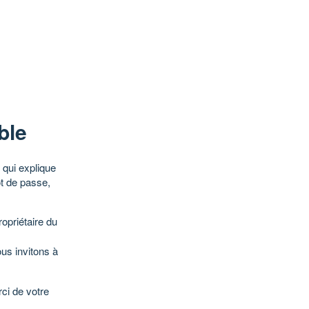
ble
qui explique
ot de passe,
opriétaire du
ous invitons à
ci de votre