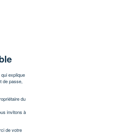
ble
qui explique
ot de passe,
opriétaire du
ous invitons à
ci de votre