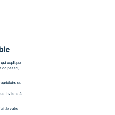
ble
qui explique
ot de passe,
opriétaire du
ous invitons à
ci de votre