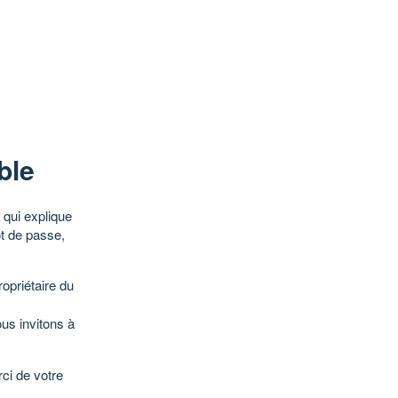
ble
qui explique
ot de passe,
opriétaire du
ous invitons à
ci de votre