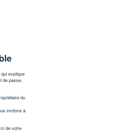
ble
qui explique
ot de passe,
opriétaire du
ous invitons à
ci de votre