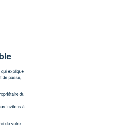
ble
qui explique
ot de passe,
opriétaire du
ous invitons à
ci de votre