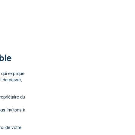
ble
qui explique
ot de passe,
opriétaire du
ous invitons à
ci de votre