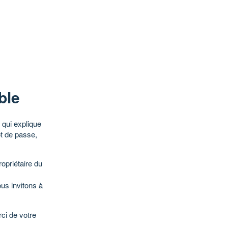
ble
qui explique
ot de passe,
opriétaire du
ous invitons à
ci de votre