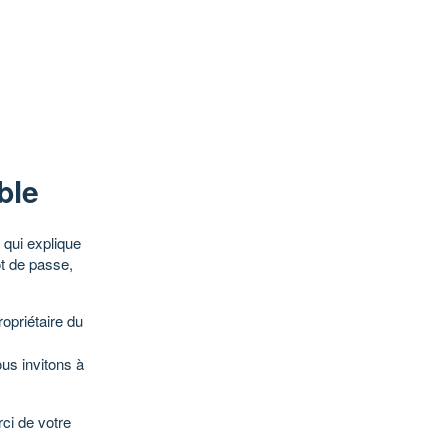
ble
qui explique
ot de passe,
opriétaire du
ous invitons à
ci de votre