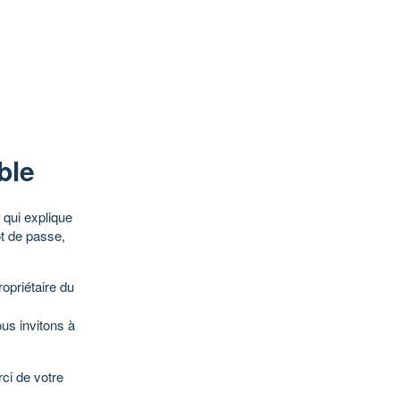
ble
qui explique
ot de passe,
opriétaire du
ous invitons à
ci de votre