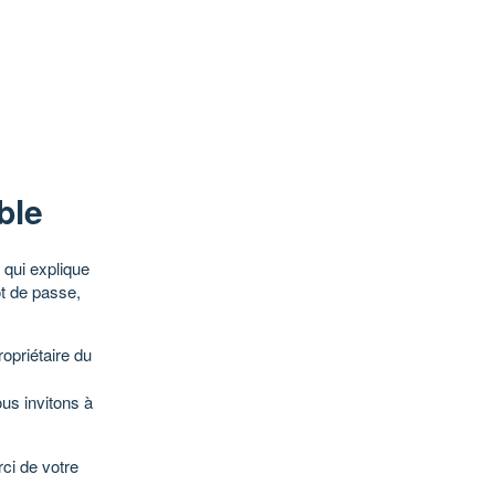
ble
qui explique
ot de passe,
opriétaire du
ous invitons à
ci de votre