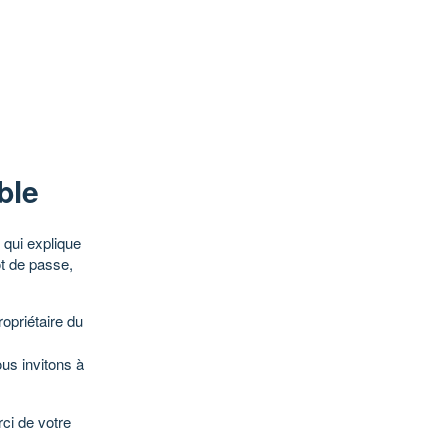
ble
qui explique
ot de passe,
opriétaire du
ous invitons à
ci de votre