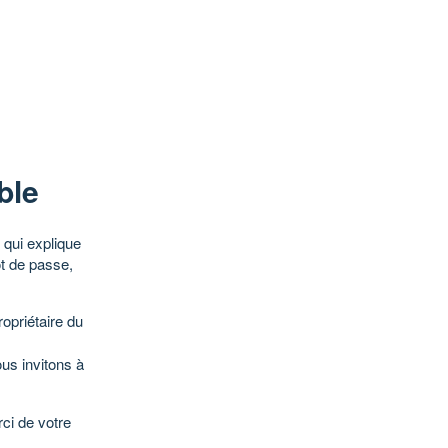
ble
qui explique
ot de passe,
opriétaire du
ous invitons à
ci de votre