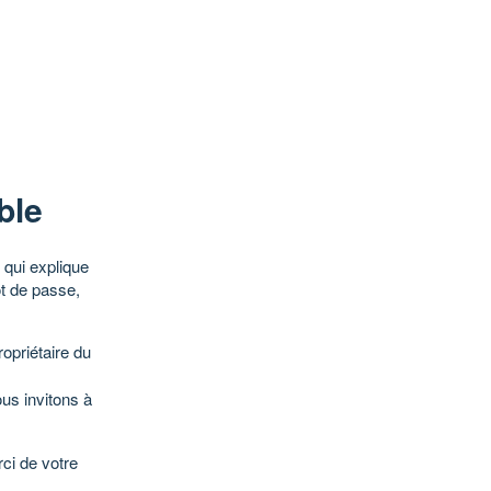
ble
qui explique
ot de passe,
opriétaire du
ous invitons à
ci de votre