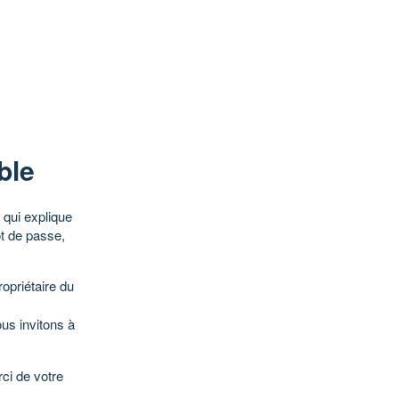
ble
qui explique
ot de passe,
opriétaire du
ous invitons à
ci de votre