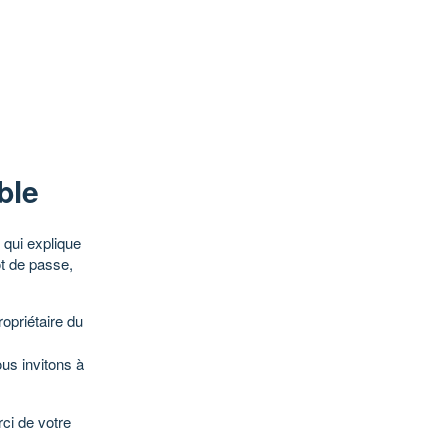
ble
qui explique
ot de passe,
opriétaire du
ous invitons à
ci de votre