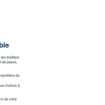
ble
qui explique
ot de passe,
opriétaire du
ous invitons à
ci de votre