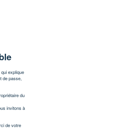
ble
qui explique
ot de passe,
opriétaire du
ous invitons à
ci de votre