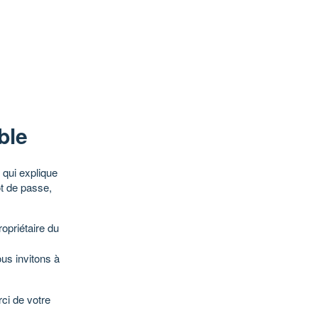
ble
qui explique
ot de passe,
opriétaire du
ous invitons à
ci de votre