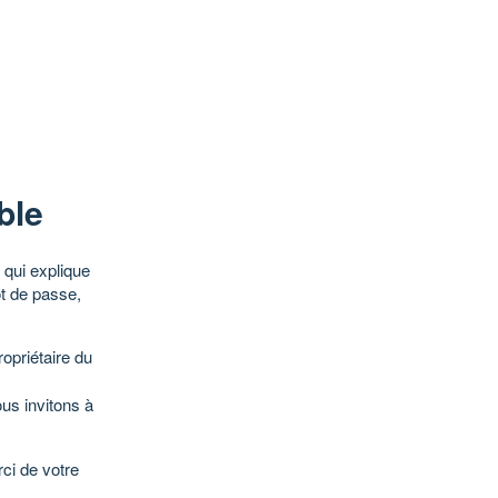
ble
qui explique
ot de passe,
opriétaire du
ous invitons à
ci de votre