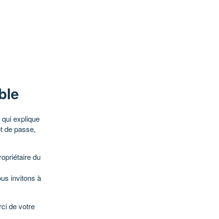
ble
qui explique
ot de passe,
opriétaire du
ous invitons à
ci de votre