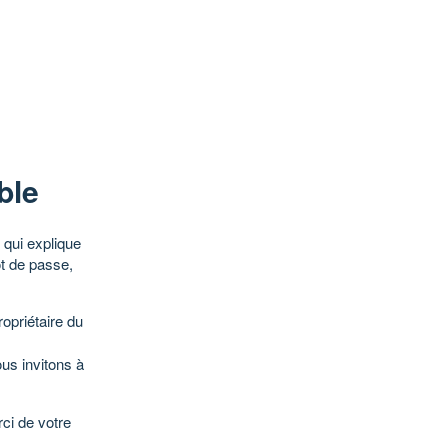
ble
qui explique
ot de passe,
opriétaire du
ous invitons à
ci de votre