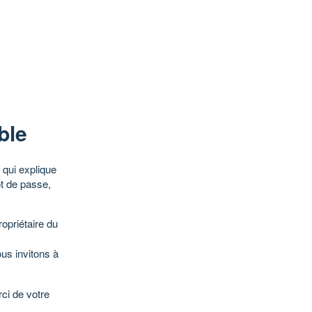
ble
qui explique
ot de passe,
opriétaire du
ous invitons à
ci de votre