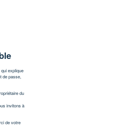
ble
qui explique
ot de passe,
opriétaire du
ous invitons à
ci de votre