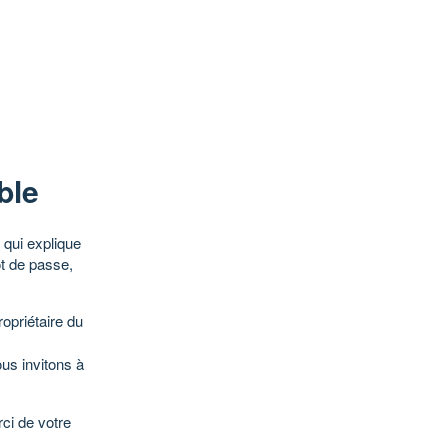
ble
qui explique
ot de passe,
opriétaire du
ous invitons à
ci de votre