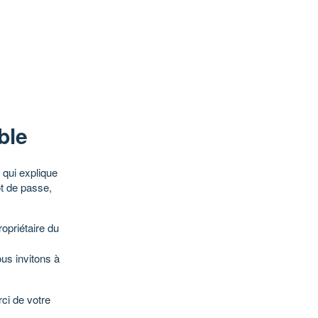
ble
qui explique
ot de passe,
opriétaire du
ous invitons à
ci de votre